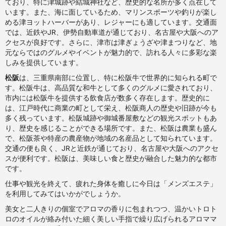
ており、特に津城跡や結城神社など、歴史的な名所が多く点在して
います。また、海に面しているため、マリンスポーツや釣りが楽し
める津ヨットハーバーがあり、レジャーにも適しています。交通面
では、近鉄やJR、伊勢自動車道が通じており、名古屋や大阪へのア
クセスが良好です。さらに、津市は津ぎょうざや津まつりなど、地
元ならではのグルメやイベントが魅力的で、訪れる人々に多彩な楽
しみを提供しています。
松阪
は、三重県南部に位置し、特に松阪牛で世界的に知られる町で
す。松阪牛は、高品質な和牛として多くのグルメに愛されており、
市内には松阪牛を提供する飲食店が数多く存在します。歴史的に
は、江戸時代に商業の町として栄え、松阪商人の歴史や旧跡が今も
多く残っています。松阪城跡や御城番屋敷などの観光スポットもあ
り、歴史を感じることができる場所です。また、松阪は農業も盛ん
で、松阪茶や特産の農産物が地域の名産品として知られています。
交通の便も良く、JRと近鉄が通じており、名古屋や大阪へのアクセ
スが便利です。松阪は、美味しい食と歴史が融合した魅力的な都市
です。
仕事や観光を終えて、疲れた身体を癒しに今日は「
メンズエステ
」
を利用してみてはいかがでしょうか。
美女と二人きりの個室でアロマの香りに包まれつつ、温かいトロト
ロのオイルが絡み付いた細く美しい手指で繰り広げられるアロママ