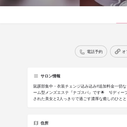
電話予約
オ
サロン情報
鼠蹊部集中・衣装チェンジ込み込み‼️追加料金一切な
ーム型メンズエステ『ナゴスパ』です🌟 🫧ディー
された美女と2人っきりで過ごす濃厚な癒しのひとと
住所