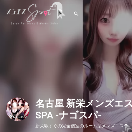
名古屋 新栄メンズエス
SPA -ナゴスパ-
新栄駅すぐの完全個室のルーム型メンズエステ『