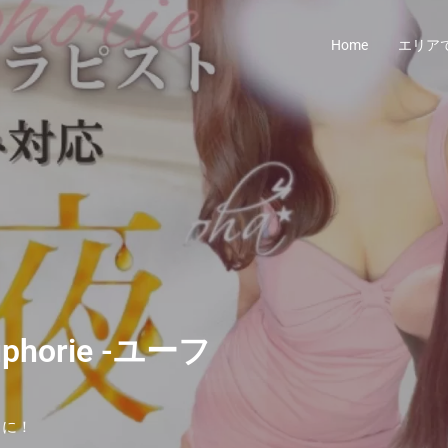
Home
エリア
orie -ユーフ
うに！