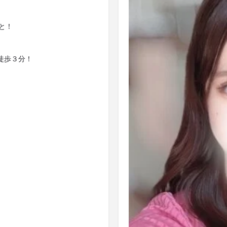
と！
徒歩３分！