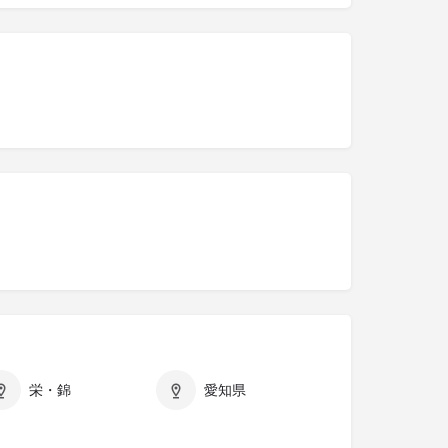
栄・錦
愛知県