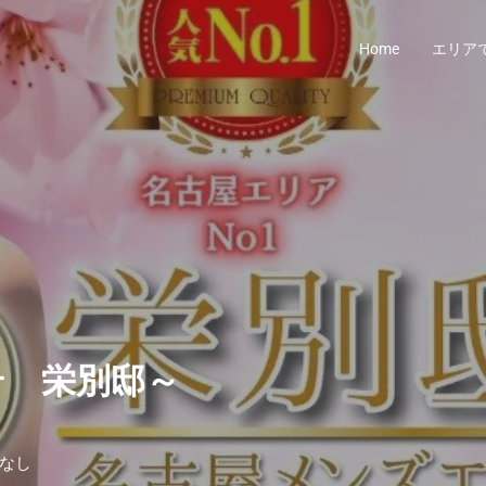
Home
エリア
テ 栄別邸～
てなし