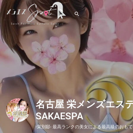
名古屋 栄メンズエス
SAKAESPA
-栄別邸- 最高ランクの美女による最高級のおも