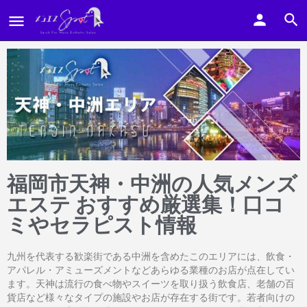
福岡市天神・中洲の人気メンズ
エステ おすすめ厳選集！口コ
ミやセラピスト情報
九州を代表する歓楽街である中洲を含めたこのエリアには、飲食・
アパレル・アミューズメントなどあらゆる業種のお店が点在してい
ます。天神は流行の食べ物やスイーツを取り扱う飲食店、老舗の百
貨店など様々なタイプの施設やお店が存在する街です。若者向けの