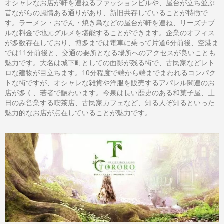
オシャレなお店が軒を連ねるファッションビルや、屋台が立ち並ぶ
昔ながらの風情ある通りがあり、新旧共存していることが特徴で
す。ラーメン・おでん・焼き鳥などの屋台が軒を連ね、リーズナブ
ルな料金で地元グルメを堪能することができます。企業のオフィス
が多数存在しており、博多までは電車に乗って片道6分前後、空港ま
では11分前後と、交通の要所となる場所へのアクセスが良いことも
魅力です。大名は城下町としての面影が残る街で、古民家などレト
ロな建物が目立ちます。10分程度で端から端までまわれるコンパク
トな街ですが、オシャレな雑貨や洋服を販売するアパレル関連のお
店が多く、若者で賑わいます。今泉は長い歴史のある和菓子屋、土
日のみ営業する喫茶店、古民家カフェなど、知る人ぞ知るといった
魅力的なお店が点在していることが魅力です。